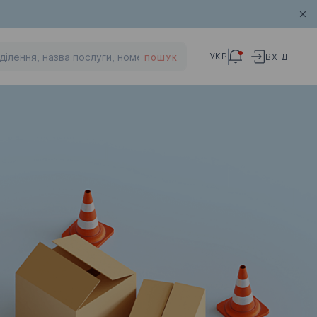
УКР
ВХІД
ПОШУК