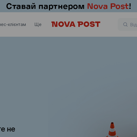
нес-клієнтам
Ще
те не