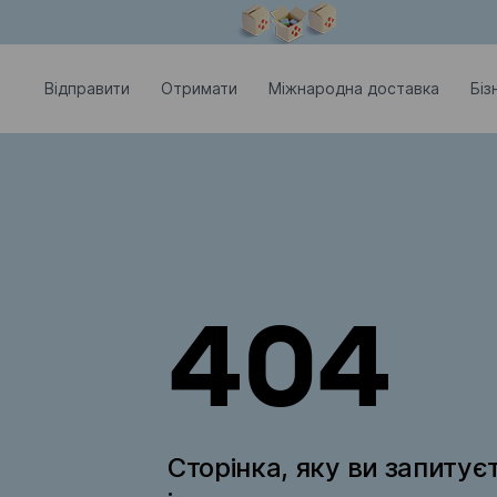
Модальне вікно відкрите
Відправити
Отримати
Міжнародна доставка
Біз
404
Сторінка, яку ви запитує