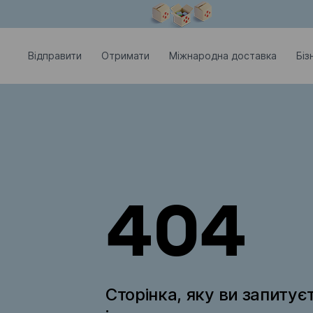
Модальне вікно відкрите
Відправити
Отримати
Міжнародна доставка
Біз
404
Сторінка, яку ви запитує