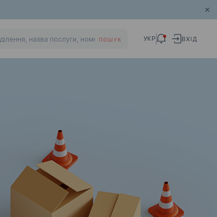
УКР
ВХІД
ПОШУК