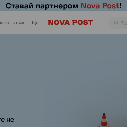
нес-клієнтам
Ще
те не