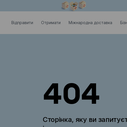
Модальне вікно відкрите
Відправити
Отримати
Міжнародна доставка
Біз
404
Сторінка, яку ви запитує