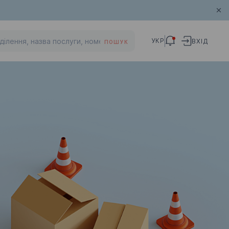
УКР
ВХІД
ПОШУК