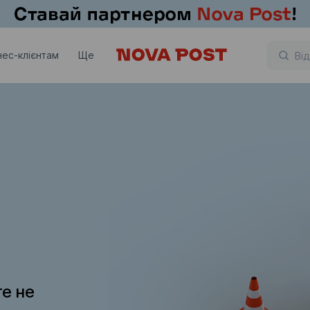
нес-клієнтам
Ще
те не