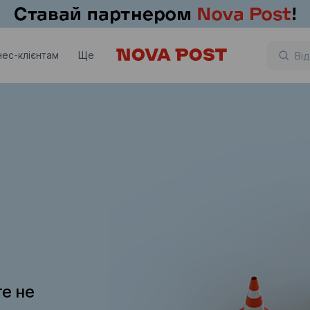
нес-клієнтам
Ще
те не