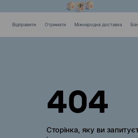
Модальне вікно відкрите
Відправити
Отримати
Міжнародна доставка
Біз
404
Сторінка, яку ви запитує