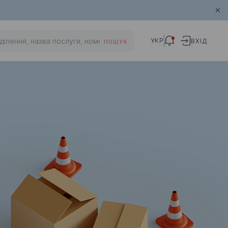
УКР
ВХІД
ПОШУК