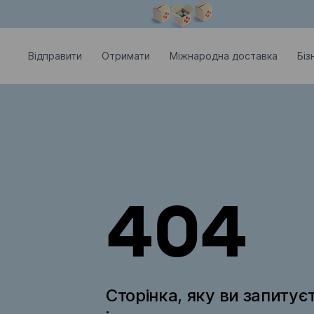
Модальне вікно відкрите
Відправити
Отримати
Міжнародна доставка
Біз
404
Сторінка, яку ви запитує