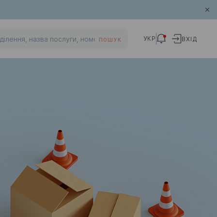
УКР
ВХІД
ПОШУК