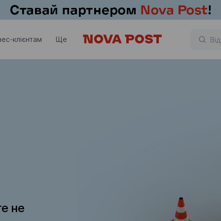
нес-клієнтам
Ще
те не