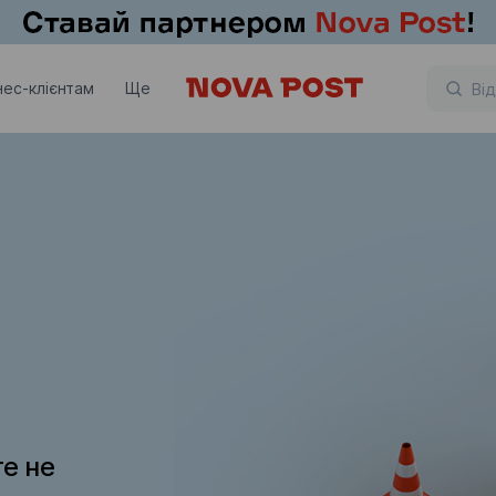
нес-клієнтам
Ще
те не