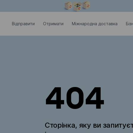
Модальне вікно відкрите
Відправити
Отримати
Міжнародна доставка
Біз
404
Сторінка, яку ви запитує