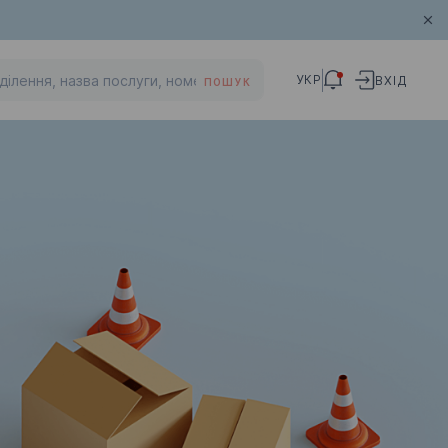
УКР
ВХІД
ПОШУК