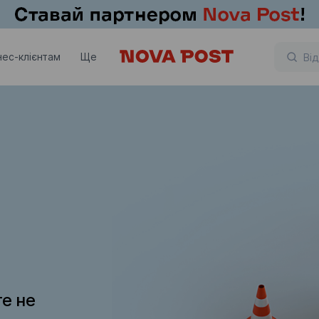
нес-клієнтам
Ще
те не