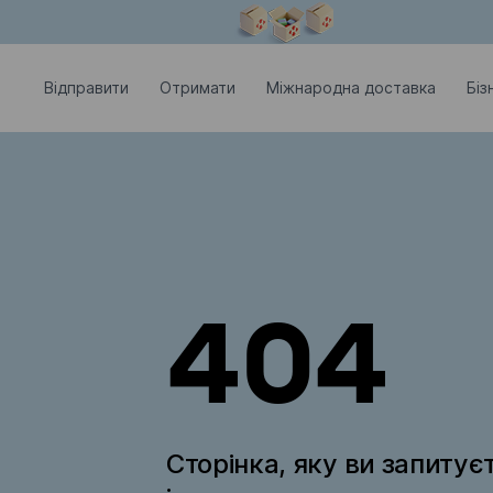
Модальне вікно відкрите
Відправити
Отримати
Міжнародна доставка
Біз
404
Сторінка, яку ви запитує