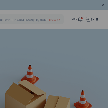
УКР
ВХІД
ПОШУК