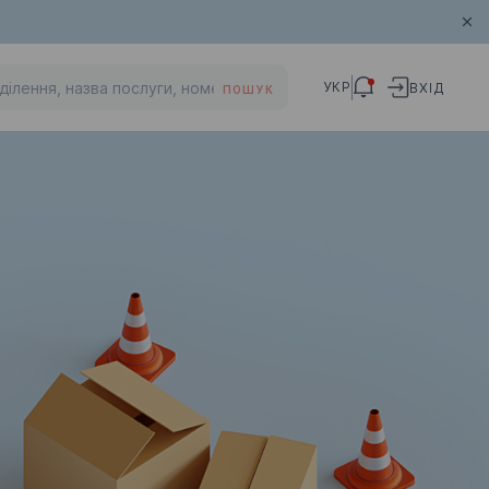
УКР
ВХІД
ПОШУК