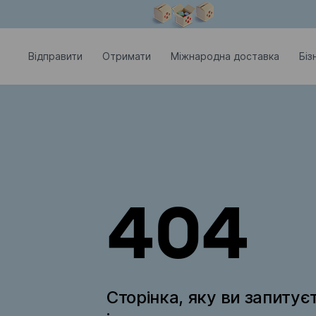
Модальне вікно відкрите
Відправити
Отримати
Міжнародна доставка
Біз
404
Сторінка, яку ви запитує