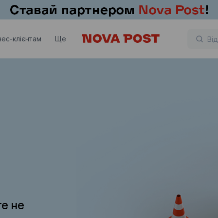
нес-клієнтам
Ще
те не