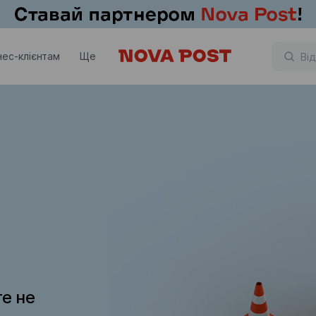
нес-клієнтам
Ще
те не