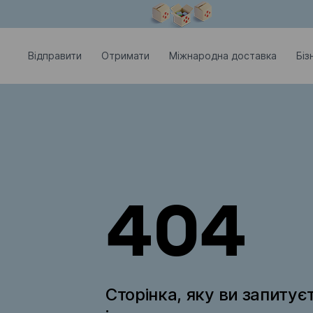
Модальне вікно відкрите
Відправити
Отримати
Міжнародна доставка
Біз
404
Сторінка, яку ви запитує