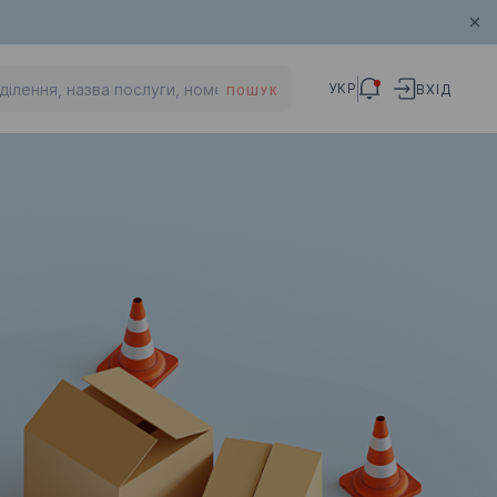
УКР
ВХІД
ПОШУК