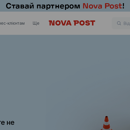
нес-клієнтам
Ще
те не