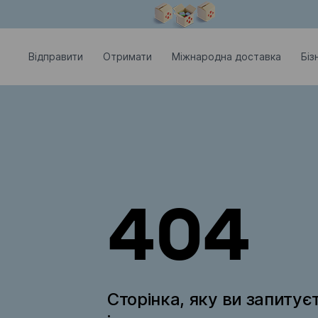
Модальне вікно відкрите
Відправити
Отримати
Міжнародна доставка
Біз
404
Сторінка, яку ви запитує