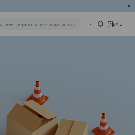
УКР
ВХІД
ПОШУК