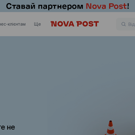
нес-клієнтам
Ще
те не