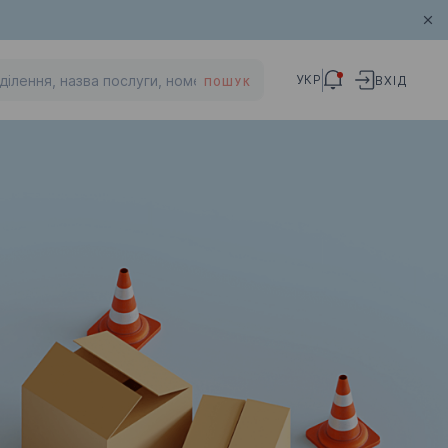
УКР
ВХІД
ПОШУК