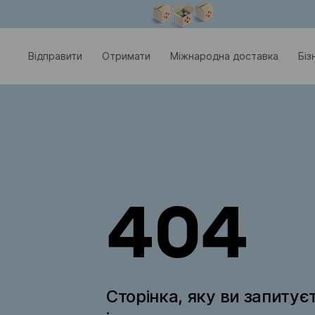
Модальне вікно відкрите
Відправити
Отримати
Міжнародна доставка
Біз
404
Сторінка, яку ви запитує