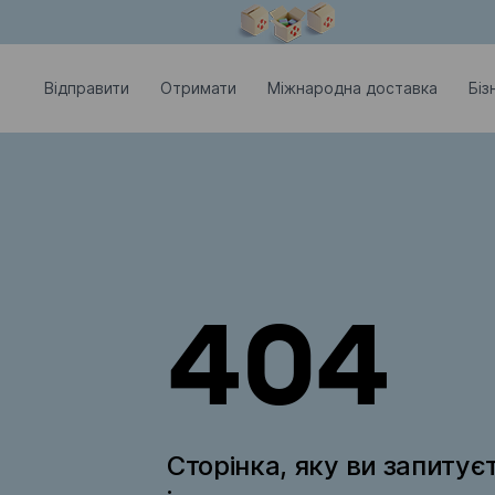
Модальне вікно відкрите
Відправити
Отримати
Міжнародна доставка
Біз
404
Сторінка, яку ви запитує