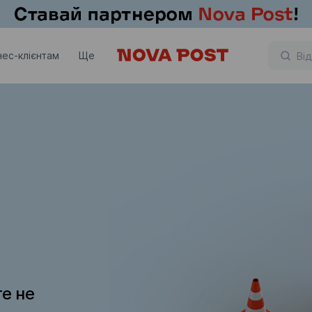
нес-клієнтам
Ще
те не