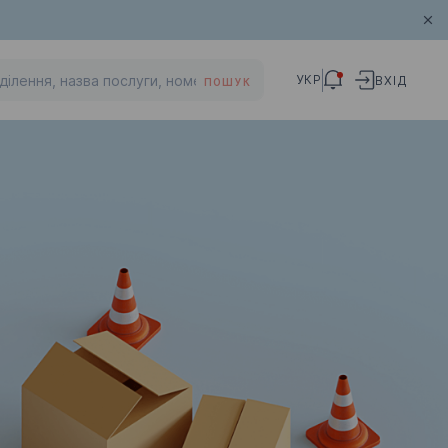
УКР
ВХІД
ПОШУК