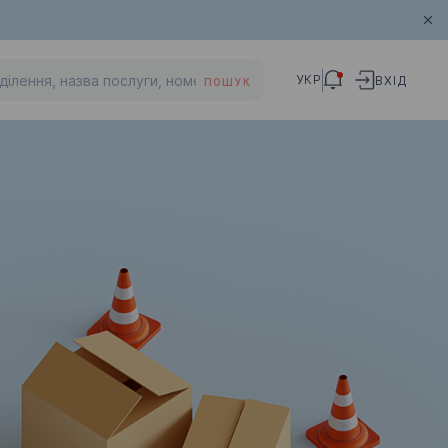
УКР
ВХІД
ПОШУК