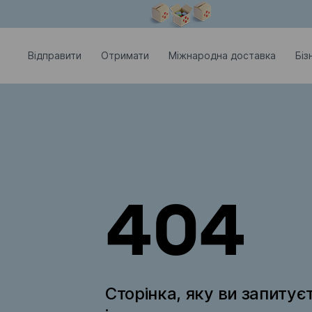
Модальне вікно відкрите
Відправити
Отримати
Міжнародна доставка
Біз
404
Сторінка, яку ви запитує