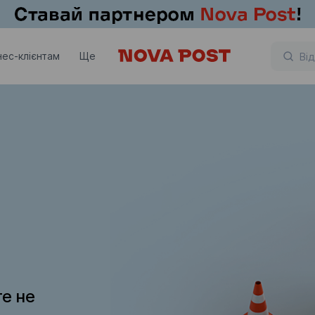
нес-клієнтам
Ще
те не