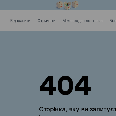
Модальне вікно відкрите
Відправити
Отримати
Міжнародна доставка
Біз
404
Сторінка, яку ви запитує