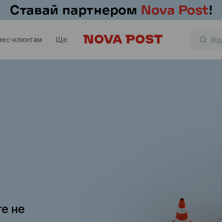
нес-клієнтам
Ще
те не