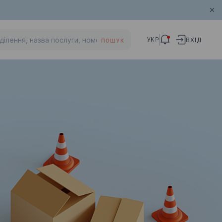
УКР
ВХІД
ПОШУК