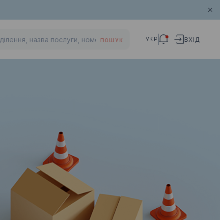
УКР
ВХІД
ПОШУК