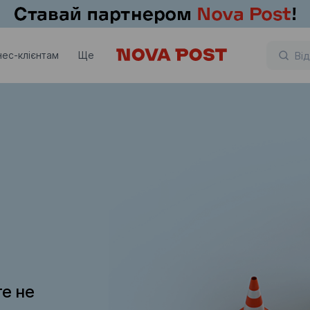
нес-клієнтам
Ще
те не