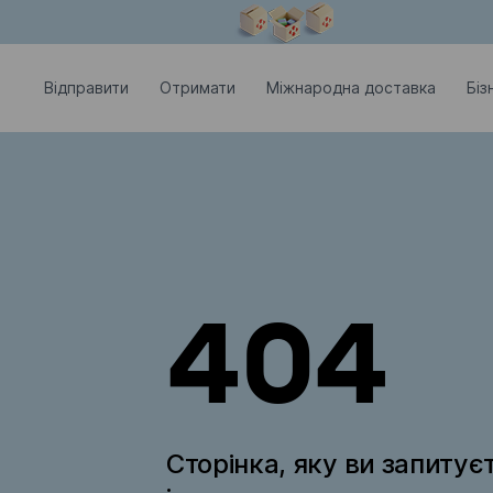
Модальне вікно відкрите
Відправити
Отримати
Міжнародна доставка
Біз
404
Сторінка, яку ви запитує