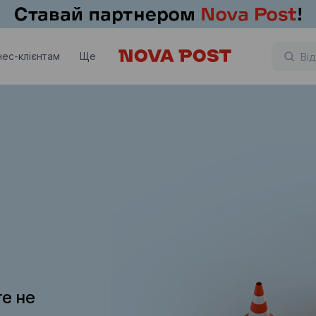
нес-клієнтам
Ще
те не