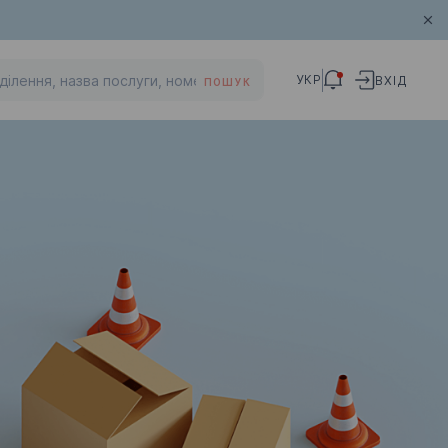
УКР
ВХІД
ПОШУК