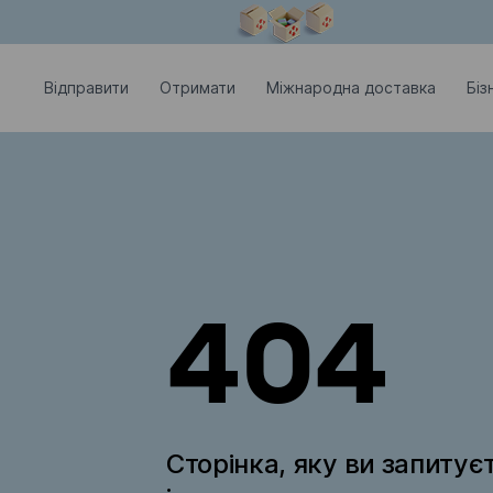
Модальне вікно відкрите
Відправити
Отримати
Міжнародна доставка
Біз
404
Сторінка, яку ви запитує