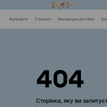
Модальне вікно відкрите
Відправити
Отримати
Міжнародна доставка
Біз
404
Сторінка, яку ви запитує