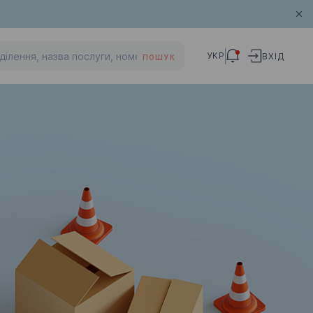
УКР
ВХІД
ПОШУК