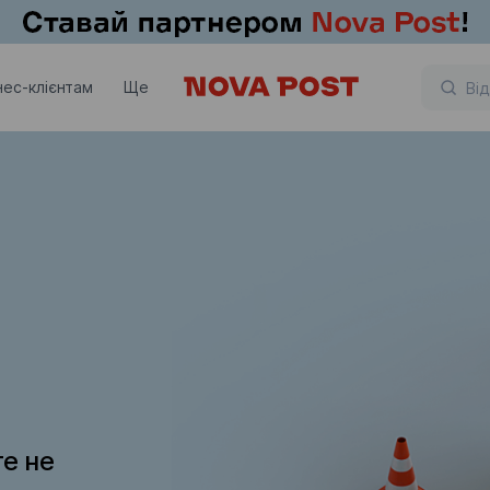
нес-клієнтам
Ще
те не