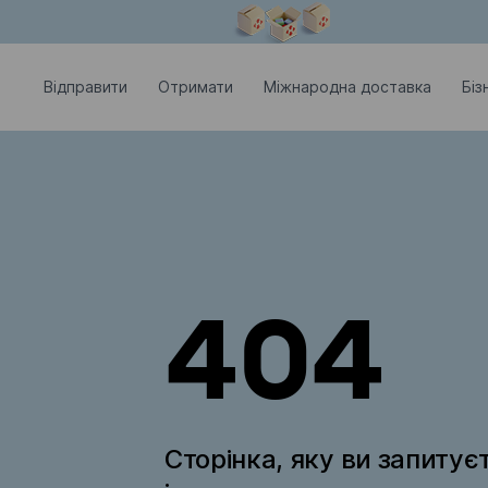
Модальне вікно відкрите
Відправити
Отримати
Міжнародна доставка
Біз
404
Сторінка, яку ви запитує