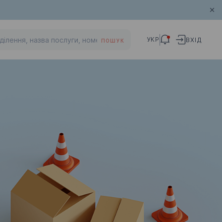
УКР
ВХІД
ПОШУК