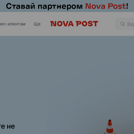
нес-клієнтам
Ще
те не