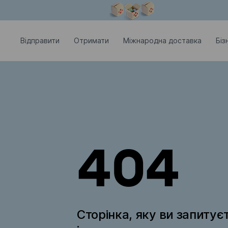
Модальне вікно відкрите
Відправити
Отримати
Міжнародна доставка
Біз
404
Сторінка, яку ви запитує