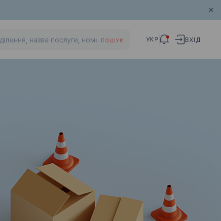
УКР
ВХІД
ПОШУК