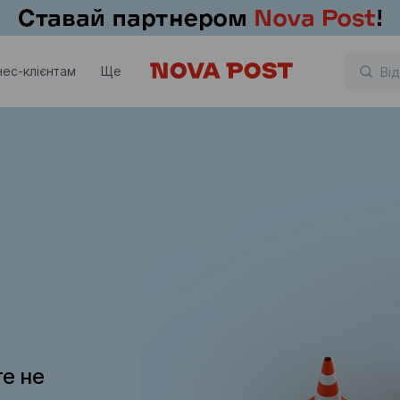
нес-клієнтам
Ще
те не