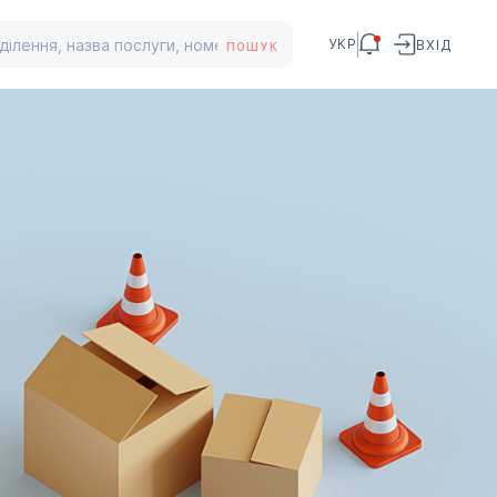
УКР
ВХІД
ПОШУК