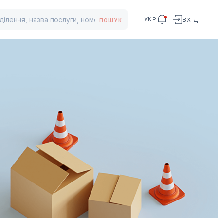
УКР
ВХІД
ПОШУК