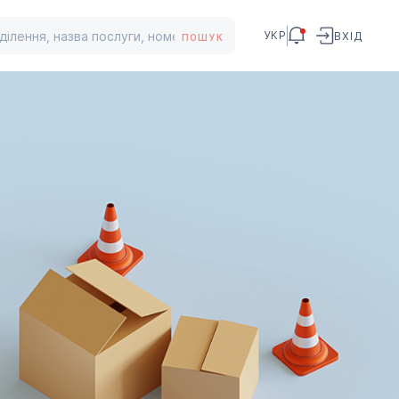
УКР
ВХІД
ПОШУК