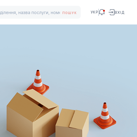
УКР
ВХІД
ПОШУК