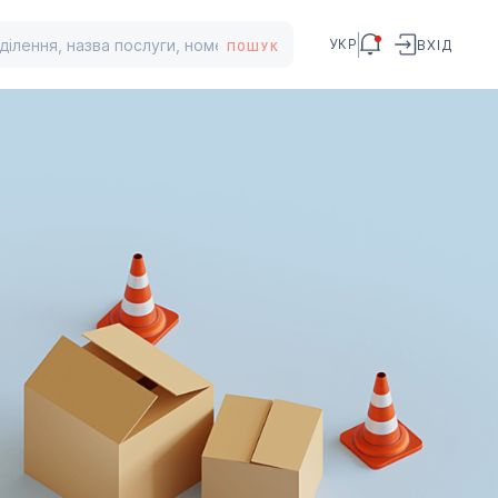
УКР
ВХІД
ПОШУК