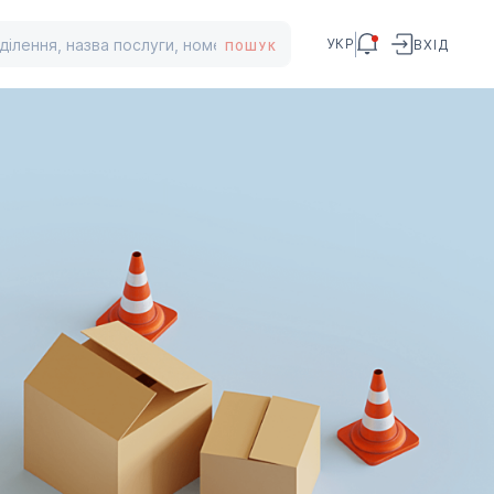
УКР
ВХІД
ПОШУК