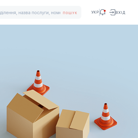
УКР
ВХІД
ПОШУК