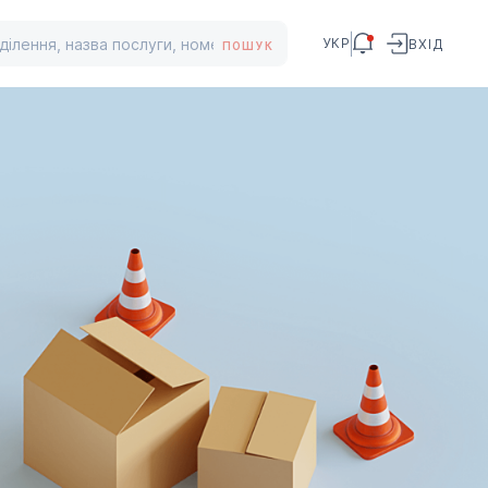
УКР
ВХІД
ПОШУК