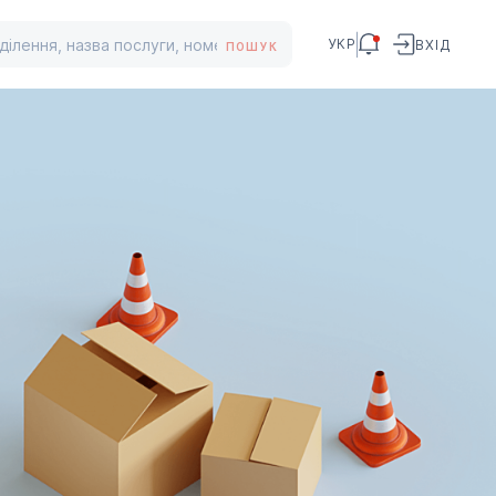
УКР
ВХІД
ПОШУК