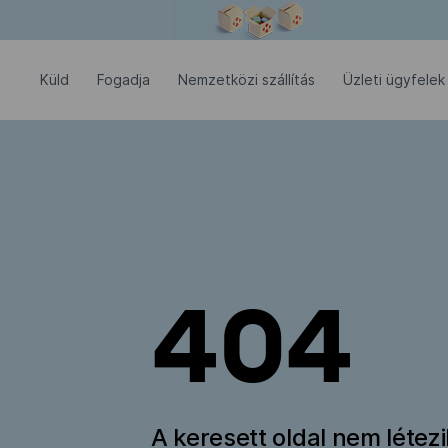
Modális ablak megnyitva
Küld
Fogadja
Nemzetközi szállítás
Üzleti ügyfelek
404
A keresett oldal nem létez