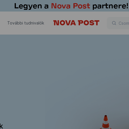
További tudnivalók
ik