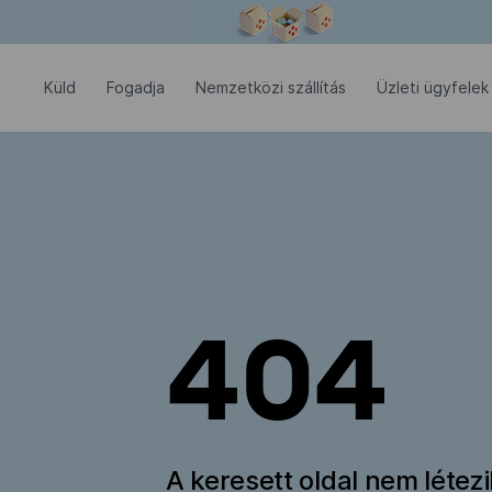
Modális ablak megnyitva
Küld
Fogadja
Nemzetközi szállítás
Üzleti ügyfelek
404
A keresett oldal nem létez