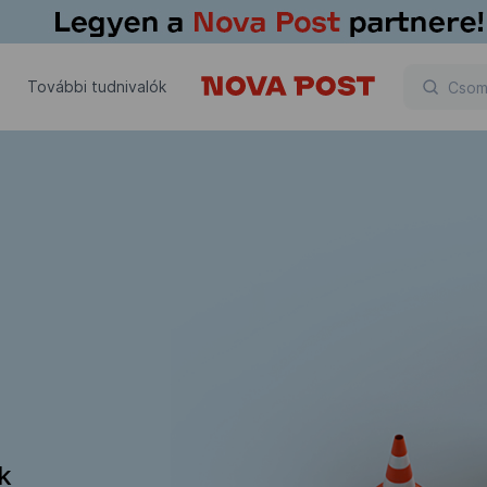
További tudnivalók
ik