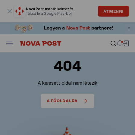
Modális ablak megnyitva
Nova Post mobilalkalmazás
ÁTMENNI
Töltsd le a Google Play-ből
404
A keresett oldal nem létezik
A FŐOLDALRA