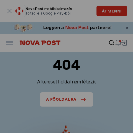
Modális ablak megnyitva
Nova Post mobilalkalmazás
ÁTMENNI
Töltsd le a Google Play-ből
404
A keresett oldal nem létezik
A FŐOLDALRA