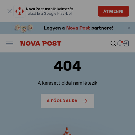
Modális ablak megnyitva
Nova Post mobilalkalmazás
ÁTMENNI
Töltsd le a Google Play-ből
404
A keresett oldal nem létezik
A FŐOLDALRA