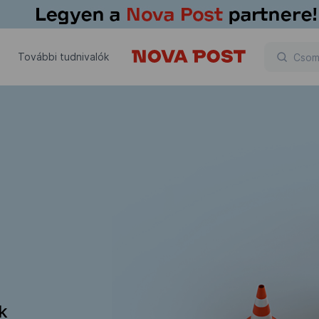
További tudnivalók
ik