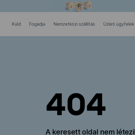
Modális ablak megnyitva
Küld
Fogadja
Nemzetközi szállítás
Üzleti ügyfelek
404
A keresett oldal nem létez