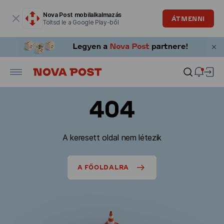
Modális ablak megnyitva
Nova Post mobilalkalmazás
ÁTMENNI
Töltsd le a Google Play-ből
404
A keresett oldal nem létezik
A FŐOLDALRA