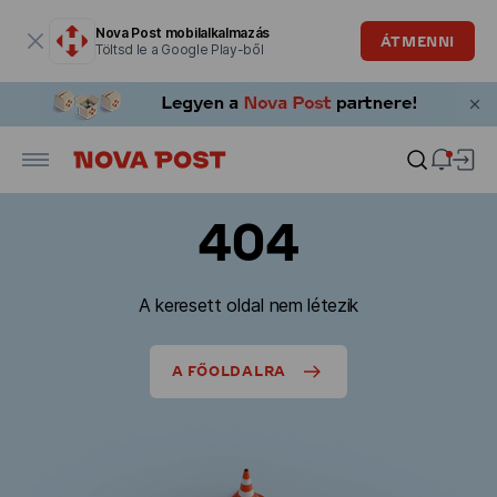
Modális ablak megnyitva
Nova Post mobilalkalmazás
ÁTMENNI
Töltsd le a Google Play-ből
404
A keresett oldal nem létezik
A FŐOLDALRA