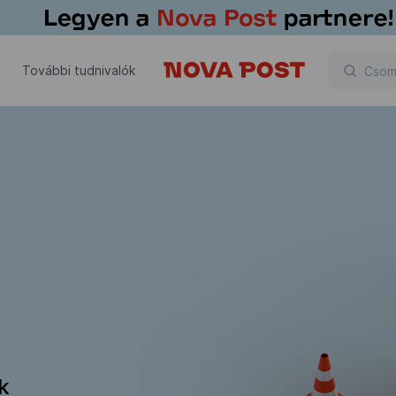
További tudnivalók
ik