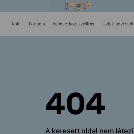
Modális ablak megnyitva
Küld
Fogadja
Nemzetközi szállítás
Üzleti ügyfelek
404
A keresett oldal nem létez