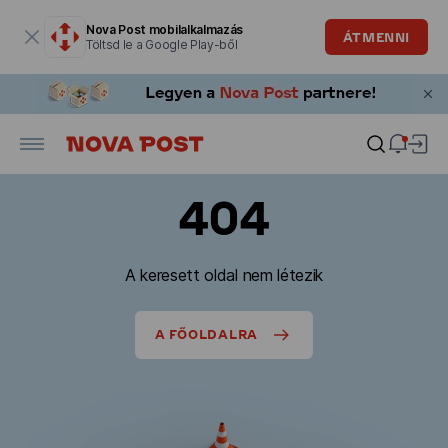
Modális ablak megnyitva
Nova Post mobilalkalmazás
ÁTMENNI
Töltsd le a Google Play-ből
404
A keresett oldal nem létezik
A FŐOLDALRA