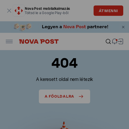
Modális ablak megnyitva
Nova Post mobilalkalmazás
ÁTMENNI
Töltsd le a Google Play-ből
404
A keresett oldal nem létezik
A FŐOLDALRA