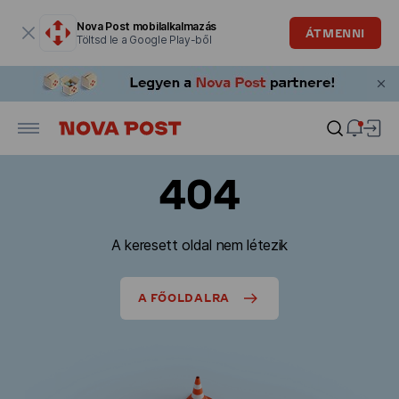
Modális ablak megnyitva
Nova Post mobilalkalmazás
ÁTMENNI
Töltsd le a Google Play-ből
404
A keresett oldal nem létezik
A FŐOLDALRA