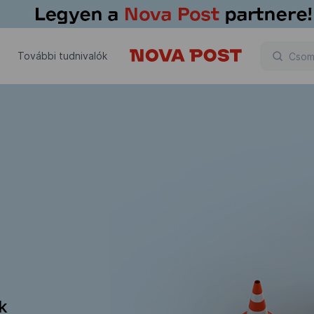
További tudnivalók
ik