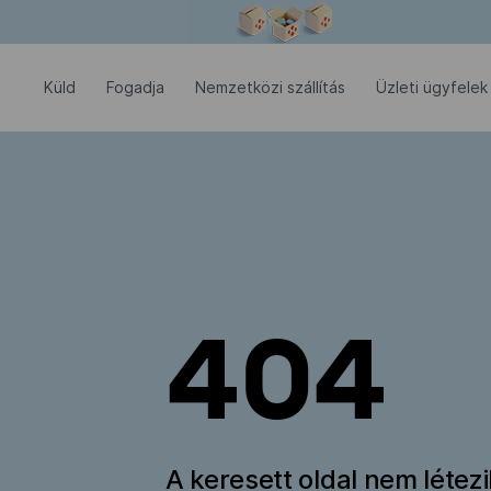
Modális ablak megnyitva
Küld
Fogadja
Nemzetközi szállítás
Üzleti ügyfelek
404
A keresett oldal nem létez