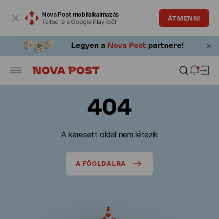
Modális ablak megnyitva
Nova Post mobilalkalmazás
ÁTMENNI
Töltsd le a Google Play-ből
404
A keresett oldal nem létezik
A FŐOLDALRA