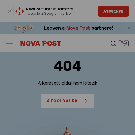
Modális ablak megnyitva
Nova Post mobilalkalmazás
ÁTMENNI
Töltsd le a Google Play-ből
404
A keresett oldal nem létezik
A FŐOLDALRA