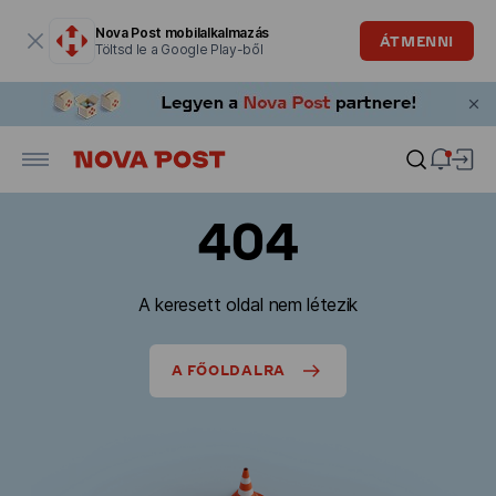
Modális ablak megnyitva
Nova Post mobilalkalmazás
ÁTMENNI
Töltsd le a Google Play-ből
404
A keresett oldal nem létezik
A FŐOLDALRA