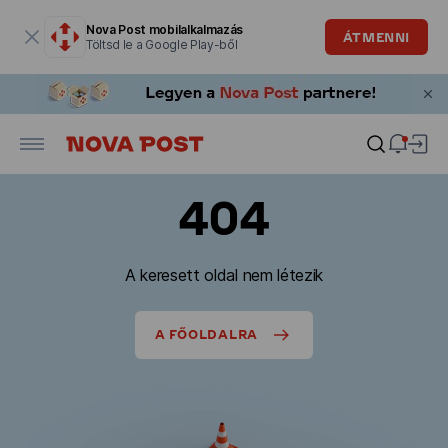
Modális ablak megnyitva
Nova Post mobilalkalmazás
ÁTMENNI
Töltsd le a Google Play-ből
404
A keresett oldal nem létezik
A FŐOLDALRA