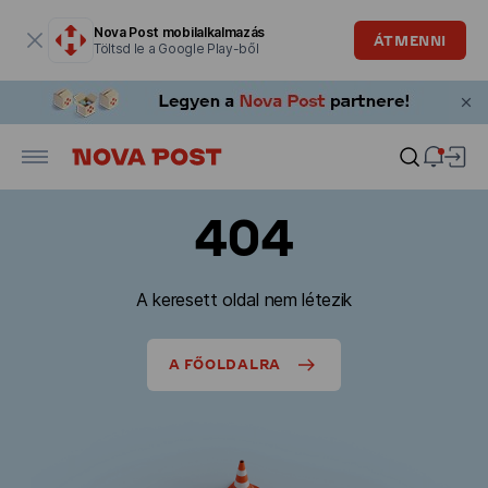
Modális ablak megnyitva
Nova Post mobilalkalmazás
ÁTMENNI
Töltsd le a Google Play-ből
404
A keresett oldal nem létezik
A FŐOLDALRA