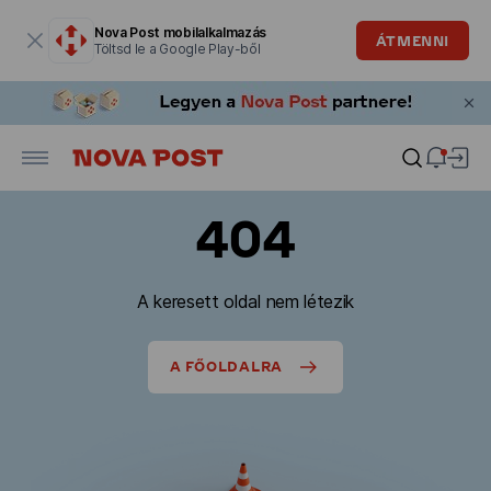
Modális ablak megnyitva
Nova Post mobilalkalmazás
ÁTMENNI
Töltsd le a Google Play-ből
404
A keresett oldal nem létezik
A FŐOLDALRA