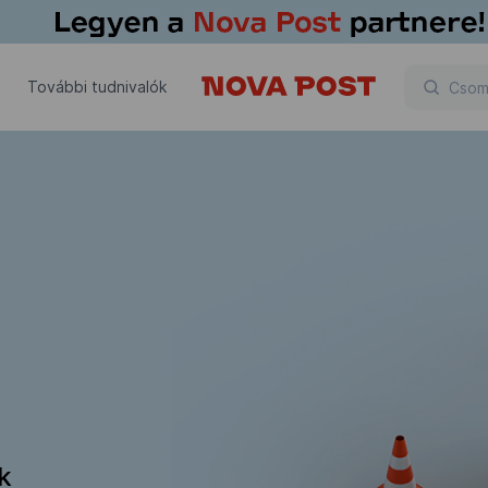
További tudnivalók
ik