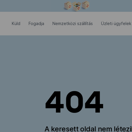
Modális ablak megnyitva
Küld
Fogadja
Nemzetközi szállítás
Üzleti ügyfelek
404
A keresett oldal nem létez