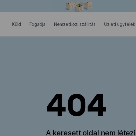
Modális ablak megnyitva
Küld
Fogadja
Nemzetközi szállítás
Üzleti ügyfelek
404
A keresett oldal nem létez