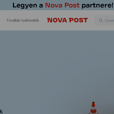
További tudnivalók
ik