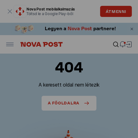
Modális ablak megnyitva
Nova Post mobilalkalmazás
ÁTMENNI
Töltsd le a Google Play-ből
404
A keresett oldal nem létezik
A FŐOLDALRA